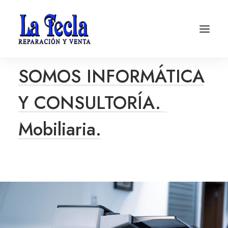
ESTRATEGIA + TECNOLOGÍA
SOMOS
INFORMÁTICA
Y
CONSULTORÍA.
M
o
b
i
l
i
a
r
i
a
.
Soporte