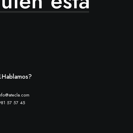
uien
está
¿Hablamos?
info@atecla.com
981 57 57 45