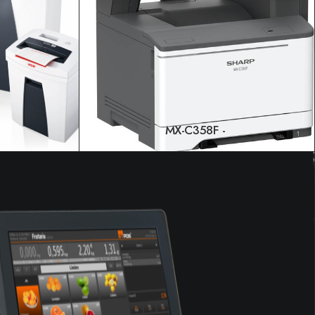
MX-C358F
LEER MÁS