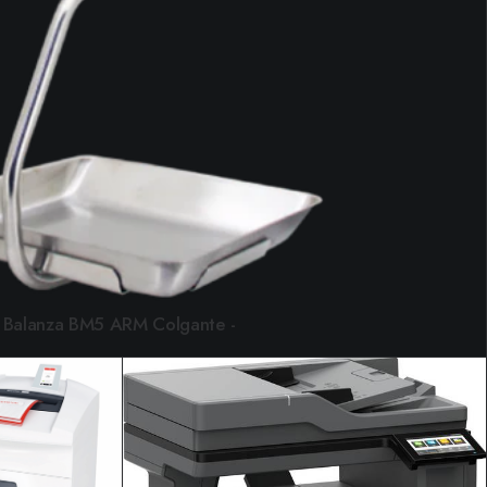
Balanza BM5 ARM Colgante
LEER MÁS