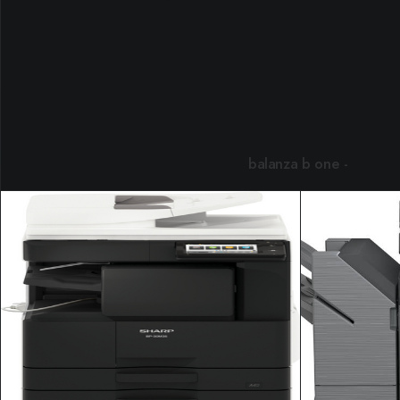
balanza b one
LEER MÁS