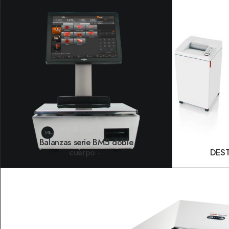
AÑADIR AL CARRITO
Balanzas serie BM5 doble
cuerpo
DES
LEER MÁS