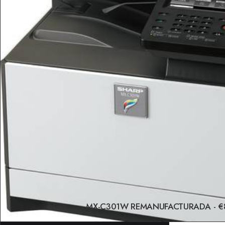
MX-C301W REMANUFACTURADA
€