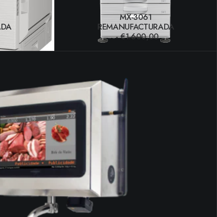
MX-3061
ADA
REMANUFACTURADA
€
1.600,00
O
AÑADIR AL CARRITO