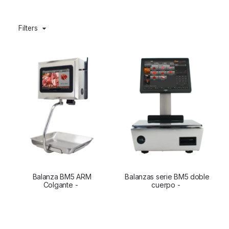
Filters
Balanza BM5 ARM
Balanzas serie BM5 doble
Colgante
LEER MÁS
cuerpo
LEER MÁS